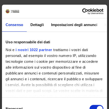
SPONSORS:
Fondo ex 60%
Consenso
Dettagli
Impostazioni degli annunci
In
Funds:
assigned and managed by the department
Uso responsabile dei dati
PROJECT PARTICIPANTS
Noi e
i nostri 1022 partner
trattiamo i vostri dati
personali, ad esempio il vostro numero IP, utilizzando
Franco Ferrari
tecnologie come i cookie per memorizzare e accedere
Leonardo Graffi
alle informazioni sul vostro dispositivo al fine di
pubblicare annunci e contenuti personalizzati, misurare
gli annunci e i contenuti, ricercare il pubblico e sviluppare
i servizi. Avete la possibilità di scegliere chi utilizza i
COLLABORATORI ESTERNI
vostri dati e per quali scopi. Le vostre scelte in materia di
privacy sono applicabili solo su questa proprietà digitale
Marco Torsello
in cui avete effettuato le vostre scelte. È possibile
Università di Bologna Ricercatore in diritto privato
Selezione
modificare o revocare il proprio consenso in qualsiasi
comparato
Necessari