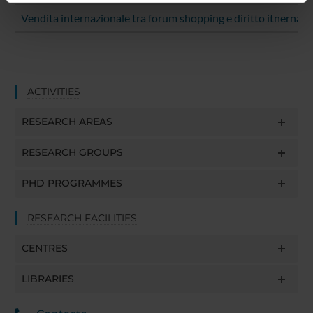
informazioni sul modo in cui utilizzi il nostro sito con i
Vendita internazionale tra forum shopping e diritto itnernazi
nostri partner che si occupano di analisi dei dati web,
pubblicità e social media, i quali potrebbero combinarle
con altre informazioni che hai fornito loro o che hanno
raccolto dal tuo utilizzo dei loro servizi.
ACTIVITIES
RESEARCH AREAS
RESEARCH GROUPS
PHD PROGRAMMES
RESEARCH FACILITIES
CENTRES
LIBRARIES