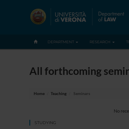
DEPARTMENT
RESEARCH
T
All forthcoming semi
Home
Teaching
Seminars
No rece
STUDYING