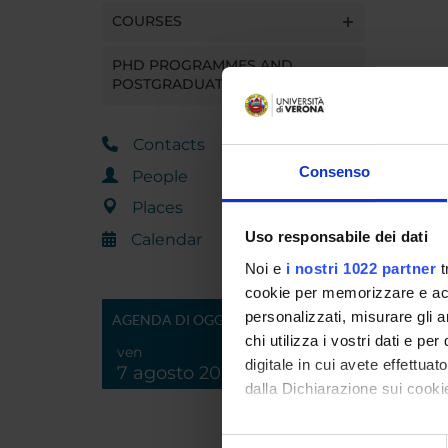
COURSES
PHD PROGRAMMES AND
POSTGRADUATE TRAINING
Contacts
Consenso
People
Places
Uso responsabile dei dati
Calendar
Noi e
i nostri 1022 partner
t
cookie per memorizzare e acce
personalizzati, misurare gli an
AGENDA DI OGGI
chi utilizza i vostri dati e pe
ven
digitale in cui avete effettua
7 agosto 2026
dalla Dichiarazione sui cookie
Con il tuo consenso, vorrem
Selezione