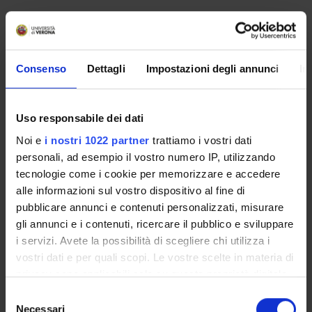
No recent seminar found relating to teaching Business
administration.
Consenso
Dettagli
Impostazioni degli annunci
In
STUDYING
Uso responsabile dei dati
COURSES
Noi e
i nostri 1022 partner
trattiamo i vostri dati
personali, ad esempio il vostro numero IP, utilizzando
PHD PROGRAMMES AND POSTGRADUATE
tecnologie come i cookie per memorizzare e accedere
TRAINING
alle informazioni sul vostro dispositivo al fine di
pubblicare annunci e contenuti personalizzati, misurare
Contacts
gli annunci e i contenuti, ricercare il pubblico e sviluppare
People
i servizi. Avete la possibilità di scegliere chi utilizza i
vostri dati e per quali scopi. Le vostre scelte in materia di
Places
privacy sono applicabili solo su questa proprietà digitale
Calendar
in cui avete effettuato le vostre scelte. È possibile
Selezione
modificare o revocare il proprio consenso in qualsiasi
Necessari
del