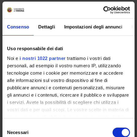
No recent seminar found relating to teaching Contract Law.
Consenso
Dettagli
Impostazioni degli annunci
In
STUDYING
Uso responsabile dei dati
COURSES
Noi e
i nostri 1022 partner
trattiamo i vostri dati
personali, ad esempio il vostro numero IP, utilizzando
PHD PROGRAMMES AND POSTGRADUATE
TRAINING
tecnologie come i cookie per memorizzare e accedere
alle informazioni sul vostro dispositivo al fine di
pubblicare annunci e contenuti personalizzati, misurare
Contacts
gli annunci e i contenuti, ricercare il pubblico e sviluppare
People
i servizi. Avete la possibilità di scegliere chi utilizza i
Places
vostri dati e per quali scopi. Le vostre scelte in materia di
Calendar
privacy sono applicabili solo su questa proprietà digitale
in cui avete effettuato le vostre scelte. È possibile
Selezione
modificare o revocare il proprio consenso in qualsiasi
Necessari
del