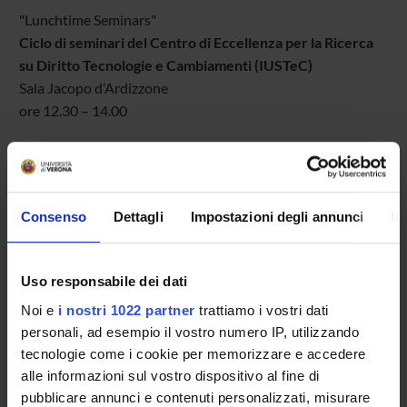
"Lunchtime Seminars"
Ciclo di seminari del
Centro di Eccellenza per la Ricerca
su Diritto Tecnologie e Cambiamenti (IUSTeC)
Sala Jacopo d’Ardizzone
ore 12.30 – 14.00
Mercoledì 15 maggio
L'obsolescenza programmata nella prospettiva del diritto
penale
Consenso
Dettagli
Impostazioni degli annunci
In
Emanuele LA ROSA
Ricercatore di diritto penale nell'Università Mediterranea
di Reggio Calabria
Uso responsabile dei dati
Noi e
i nostri 1022 partner
trattiamo i vostri dati
Nel contesto del Progetto di Eccellenza, il Centro IUSTeC, in
personali, ad esempio il vostro numero IP, utilizzando
collaborazione con il Corso di Dottorato in Scienze
tecnologie come i cookie per memorizzare e accedere
Giuridiche Europee e Internazionali e il Team "AUDIRR",
alle informazioni sul vostro dispositivo al fine di
propone una nuova occasione di incontro formativo.
pubblicare annunci e contenuti personalizzati, misurare