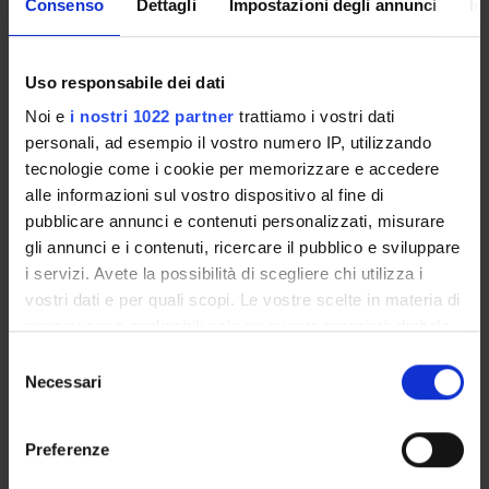
Consenso
Dettagli
Impostazioni degli annunci
In
Enrolment Policy
ENTRY REQUIREMENTS (OFA)
Courses
Uso responsabile dei dati
Academic Calendar
Noi e
i nostri 1022 partner
trattiamo i vostri dati
Degree Programme
personali, ad esempio il vostro numero IP, utilizzando
Lesson timetable
tecnologie come i cookie per memorizzare e accedere
Exam calendar
alle informazioni sul vostro dispositivo al fine di
Notices
pubblicare annunci e contenuti personalizzati, misurare
Thesis and internship proposals
gli annunci e i contenuti, ricercare il pubblico e sviluppare
Governing bodies
i servizi. Avete la possibilità di scegliere chi utilizza i
Faculty staff
vostri dati e per quali scopi. Le vostre scelte in materia di
Scholarships and Grants
privacy sono applicabili solo su questa proprietà digitale
Housing service
in cui avete effettuato le vostre scelte. È possibile
Selezione
modificare o revocare il proprio consenso in qualsiasi
Documents
Necessari
del
momento dalla Dichiarazione sui cookie o facendo clic
consenso
sull'icona di attivazione della privacy.
Preferenze
STUDYING
Con il tuo consenso, vorremmo anche: