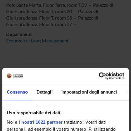
Polo Santa Marta, Floor Terra, room T.09 – Palazzo di
Giurisprudenza, Floor T, room 20 – Palazzo di
Giurisprudenza, Floor T, room 08 – Palazzo di
Giurisprudenza, Floor S, room 07 –
Department
Economics
;
Law
;
Management
MEMBERS
4
Consenso
Dettagli
Impostazioni degli annunci
In
Matteo Lovato
045 802 8987
Uso responsabile dei dati
Leonardo Palma
Noi e
i nostri 1022 partner
trattiamo i vostri dati
leonardo
palma
univr
it
personali, ad esempio il vostro numero IP, utilizzando