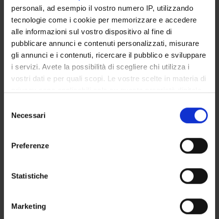
E-mail PEC
personali, ad esempio il vostro numero IP, utilizzando
ufficio
protocollo
pec
univr
it
tecnologie come i cookie per memorizzare e accedere
Opening times
alle informazioni sul vostro dispositivo al fine di
da lunedì a giovedì: 9 - 17; venerdì 9 - 13
pubblicare annunci e contenuti personalizzati, misurare
gli annunci e i contenuti, ricercare il pubblico e sviluppare
Department
i servizi. Avete la possibilità di scegliere chi utilizza i
Law
vostri dati e per quali scopi. Le vostre scelte in materia di
privacy sono applicabili solo su questa proprietà digitale
in cui avete effettuato le vostre scelte. È possibile
Selezione
modificare o revocare il proprio consenso in qualsiasi
Necessari
del
momento dalla Dichiarazione sui cookie o facendo clic
consenso
sull'icona di attivazione della privacy.
MEMBERS
4
Preferenze
Con il tuo consenso, vorremmo anche:
Chiara Bortolazzi
raccogliere informazioni sulla tua posizione
Statistiche
chiara
bortolazzi
univr
it
geografica, con un'approssimazione di qualche
045-8425302
metro,
Marketing
Identificare il tuo dispositivo, scansionandolo
Valeria Morri